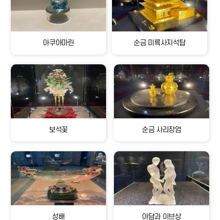
아쿠아마린
순금 미륵사지석탑
보석꽃
순금 사리장엄
성배
아담과 이브상