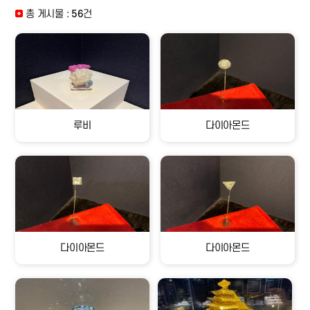
총 게시물 :
56
건
루비
다이아몬드
다이아몬드
다이아몬드