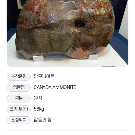
암모나이트
소장품명
CANADA AMMONITE
영문명
원석
구분
56kg
크기(무게)
감동의 장
소장위치