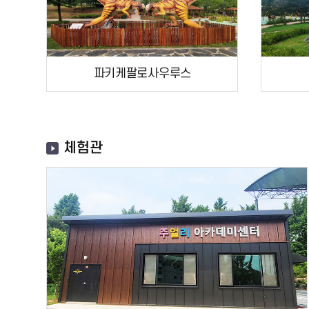
파키케팔로사우루스
체험관