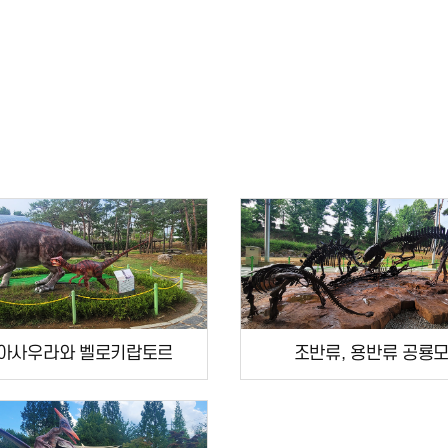
아사우라와 벨로키랍토르
조반류, 용반류 공룡