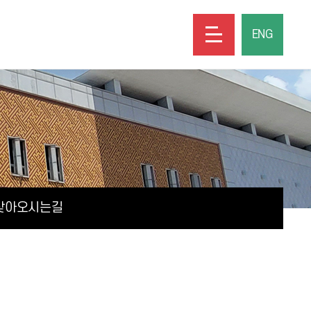
ENG
찾아오시는길