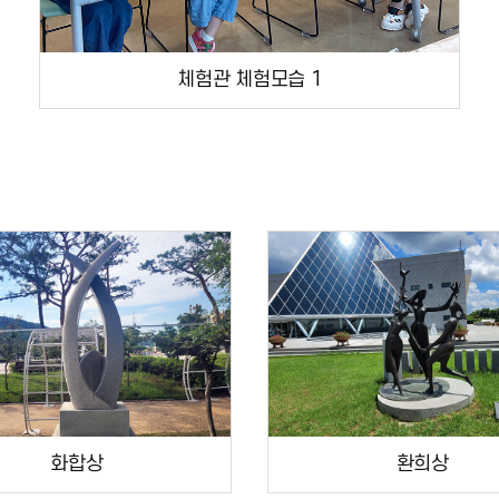
체험관 체험모습 1
화합상
환희상