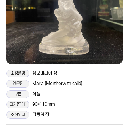
성모마리아 상
소장품명
Maria (Mortherwith child)
영문명
작품
구분
90*110mm
크기(무게)
감동의 장
소장위치