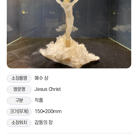
예수 상
소장품명
Jesus Christ
영문명
작품
구분
150*200mm
크기(무게)
감동의 장
소장위치